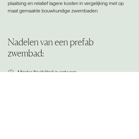
plaatsing en relatief lagere kosten in vergelijking met op
maat gemaakte bouwkundige zwembaden.
Nadelen van een prefab
zwembad:
Minder flexibiliteit in ontwerp:
Prefab zwembaden zijn vaak beschikbaar in een
beperkt aantal standaardvormen en -formaten,
waardoor u minder vrijheid hebt in de keuze van vorm
en afmetingen.
Transportbeperkingen en -kosten:
Omdat het zwembad in één stuk of grote delen moet
worden vervoerd, kan de bereikbaarheid van de
locatie een beperking vormen. Regelmatig komen er