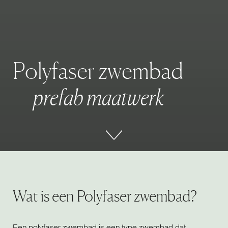
P
o
l
y
f
a
s
e
r
z
w
e
m
b
a
d
p
r
e
f
a
b
m
a
a
t
w
e
r
k
Wat is een Polyfaser zwembad?
Een polyfaser zwembad is een type zwembad dat