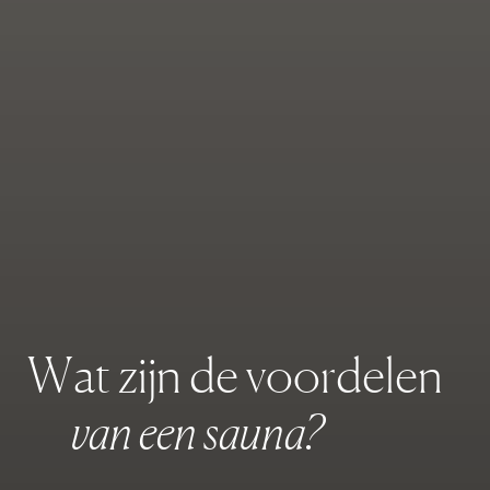
W
a
t
z
i
j
n
d
e
v
o
o
r
d
e
l
e
n
v
a
n
e
e
n
s
a
u
n
a
?