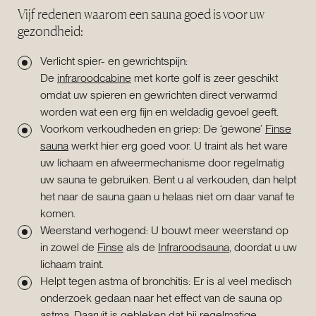
Vijf redenen waarom een sauna goed is voor uw
gezondheid:
Verlicht spier- en gewrichtspijn:
De
infraroodcabine
met korte golf is zeer geschikt
omdat uw spieren en gewrichten direct verwarmd
worden wat een erg fijn en weldadig gevoel geeft.
Voorkom verkoudheden en griep: De ‘gewone’
Finse
sauna
werkt hier erg goed voor. U traint als het ware
uw lichaam en afweermechanisme door regelmatig
uw sauna te gebruiken. Bent u al verkouden, dan helpt
het naar de sauna gaan u helaas niet om daar vanaf te
komen.
Weerstand verhogend: U bouwt meer weerstand op
in zowel de
Finse
als de
Infraroodsauna
, doordat u uw
lichaam traint.
Helpt tegen astma of bronchitis: Er is al veel medisch
onderzoek gedaan naar het effect van de sauna op
astma. Daaruit is gebleken dat bij regelmatige