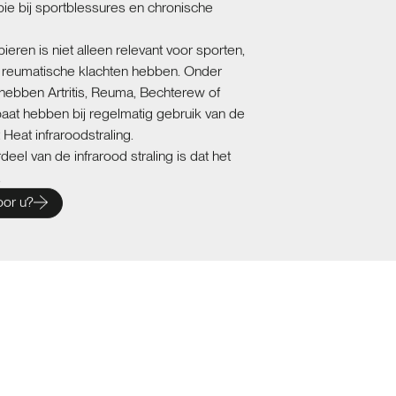
pie bij sportblessures en chronische
eren is niet alleen relevant voor sporten,
 reumatische klachten hebben. Onder
 hebben Artritis, Reuma, Bechterew of
aat hebben bij regelmatig gebruik van de
Heat infraroodstraling.
el van de infrarood straling is dat het
.
oor u?
roodcabine op maat? VSB Wellness
una’s, zwembaden en infraroodcabines die