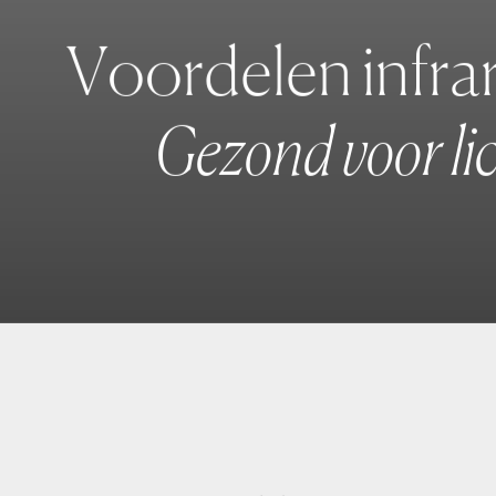
V
o
o
r
d
e
l
e
n
i
n
f
r
a
G
e
z
o
n
d
v
o
o
r
l
i