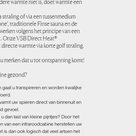
ere warmte niet is, doet warmte een
ia straling of via een tussenmedium
one’, traditionele Finse sauna en de
werken volgens het principe van een
t. Onze VSB Direct Heat®
irecte warmte via korte golf straling.
t u merken dat u tot ontspanning komt!
bine gezond?
 gaat u transpireren en worden kwalijke
voerd.
warmt uw spieren direct van binnenuit en
d gevoel.
u dan last van kleine pijntjes? Door het
n van een infraroodcabine herstellen uw
et is dan ook logisch dat veel artsen het