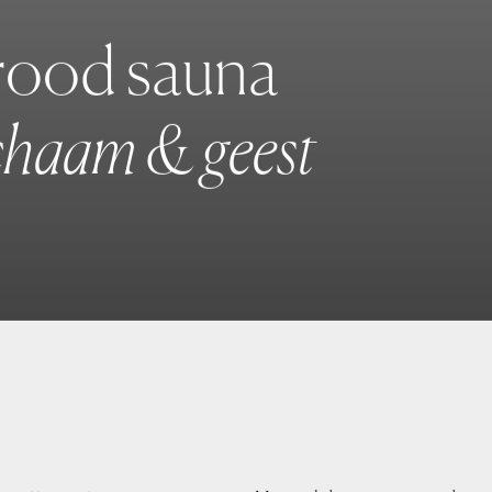
r
o
o
d
s
a
u
n
a
c
h
a
a
m
&
g
e
e
s
t