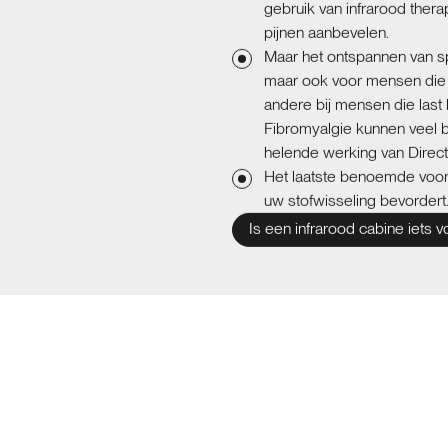
gebruik van infrarood thera
pijnen aanbevelen.
Maar het ontspannen van spi
maar ook voor mensen die
andere bij mensen die last
Fibromyalgie kunnen veel b
helende werking van Direct 
Het laatste benoemde voorde
uw stofwisseling bevordert
Is een infrarood cabine iets v
Bent u op zoek naar een infra
onderscheidt zich door alle sa