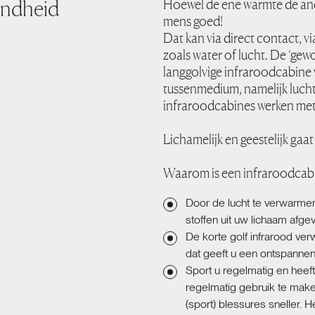
ondheid
Hoewel de ene warmte de and
mens goed!
Dat kan via direct contact, v
zoals water of lucht. De ‘gew
langgolvige infraroodcabine 
tussenmedium, namelijk luch
infraroodcabines werken met d
Lichamelijk en geestelijk gaa
Waarom is een infraroodca
Door de lucht te verwarmen
stoffen uit uw lichaam afge
De korte golf infrarood ver
dat geeft u een ontspannen
Sport u regelmatig en heeft 
regelmatig gebruik te make
(sport) blessures sneller. H