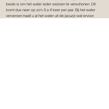
beste is om het water ieder seizoen te verschonen. Dit
komt dus neer op zo’n 3 a 4 keer per jaar. Bij het water
verversen haalt u al het water uit de jacuzzi wat ervoor
zorgt dat de kuip leeg is. Hierdoor is het slim om dan ook
meteen de kuip zelf schoon te maken. Zorg eerst dat u het
grove vuil eruit haalt door een tuinslang te gebruiken.
Daarna komt het zorgvuldige werk. Maak de jacuzzi
schoon met een zachte doek of spons en eventueel een
mild schoonmaakmiddel. Maak de kuip nooit schoon met
bijtend of schurend schoonmaakmiddel. Dit beschadigt de
binnenkant.
Conclusie onderhoud jacuzzi
Het jacuzzi onderhoud lijkt misschien een helse klus, maar
wanneer u deze basistips met regelmaat toepast, valt het
enorm mee. Daarnaast maximaliseert u de levensduur van
de jacuzzi aanzienlijk door goed onderhoud. Mocht u na