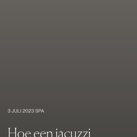
3 JULI 2023 SPA
H
o
e
e
e
n
j
a
c
u
z
z
i