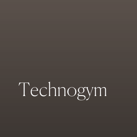
T
e
c
h
n
o
g
y
m